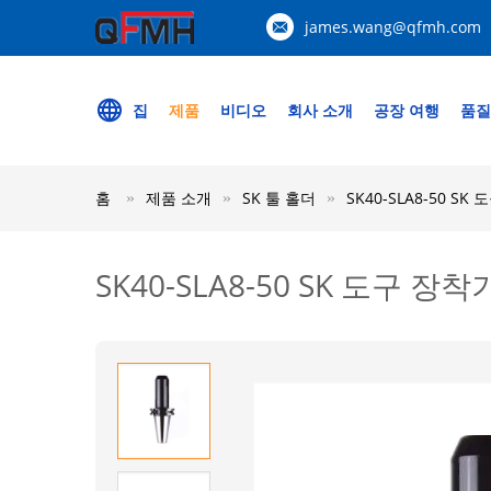
james.wang@qfmh.com
집
제품
비디오
회사 소개
공장 여행
품질
홈
제품 소개
SK 툴 홀더
SK40-SLA8-50 S
SK40-SLA8-50 SK 도구 장