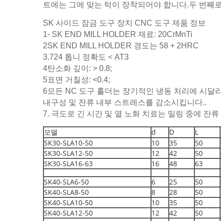
트에는 그에 맞는 턱이 장착되어야 합니다.두 번째로
SK 사이드 잠금 도구 장치 CNC 도구 제품 정보
1- SK END MILL HOLDER 재료: 20CrMnTi
2SK END MILL HOLDER 경도는 58 + 2HRC
3.724 톱니 정확도 < AT3
4탄소화 깊이: > 0.8;
5표면 거칠성: <0.4;
6모든 NC 도구 홀더는 장기적인 냉동 처리에 시
내구성 및 잔류 내부 스트레스를 감소시킵니다..
7. 극도로 긴 시간 및 열 노화 치료는 밀링 중에 잔
모델
d
D
L
SK30-SLA10-50
10
35
50
SK30-SLA12-50
12
42
50
SK30-SLA16-63
16
48
63
SK40-SLA6-50
6
25
50
SK40-SLA8-50
8
28
50
SK40-SLA10-50
10
35
50
SK40-SLA12-50
12
42
50