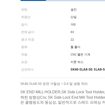
코팅:
셜킨
최첨단:
단일
길이:
100
전체 길이:
63
섕크 직경:
22
종류:
툴 홀더
적용:
CNC 웰돈 기계
포장:
카톤 박스
SK40-SLA8-50
SLA8-
강조하다:
,
SK40-SLA8-50 표면 거칠성 < 0.4 및 냉동 처리
SK END MILL HOLDER,SK Side Lock Tool 
력한 방향성
Cnc SK Side Lock End Mill To
은 클램핑도와 동심성, 일반적으로 스레드 프레싱 커터