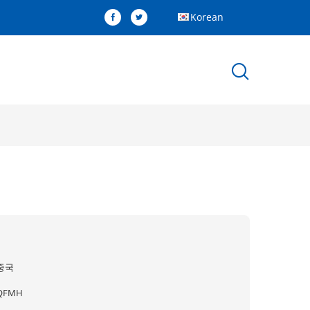
Korean
기
중국
QFMH