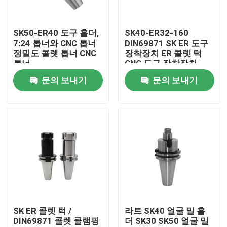
회사 소개
SK50-ER40 도구 홀더,
SK40-ER32-160
7:24 톱너와 CNC 톱너
DIN69871 SK ER 도구
정밀도 콜렛 톱너 CNC
장착장치 ER 콜렛 턱
공장 여행
톱너
CNC 도구 장착장치
문의 보내기
문의 보내기
품질 관리
문의하기
인용문을 요구하세요
BT 툴 홀더
SK ER 콜렛 턱 /
라트 SK40 얼굴 밀 홀
DIN69871 콜렛 클램핑
더 SK30 SK50 얼굴 밀
SK 툴 홀더