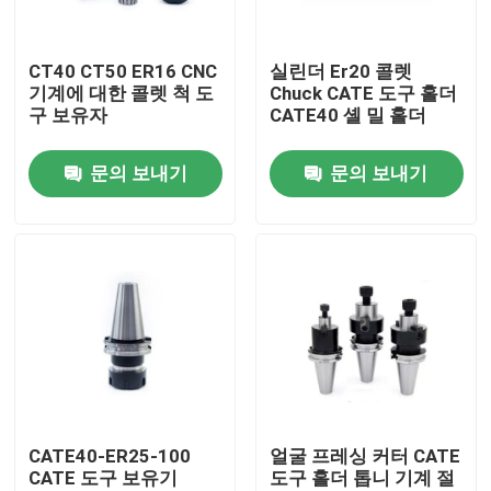
회사 소개
CT40 CT50 ER16 CNC
실린더 Er20 콜렛
기계에 대한 콜렛 척 도
Chuck CATE 도구 홀더
구 보유자
CATE40 셸 밀 홀더
공장 여행
문의 보내기
문의 보내기
품질 관리
문의하기
인용문을 요구하세요
BT 툴 홀더
CATE40-ER25-100
얼굴 프레싱 커터 CATE
CATE 도구 보유기
도구 홀더 톱니 기계 절
SK 툴 홀더