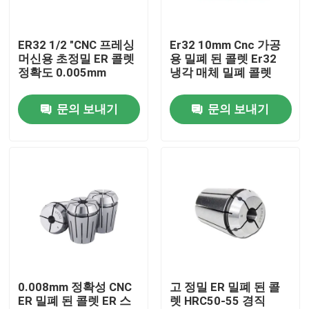
회사 소개
ER32 1/2 "CNC 프레싱
Er32 10mm Cnc 가공
머신용 초정밀 ER 콜렛
용 밀폐 된 콜렛 Er32
정확도 0.005mm
냉각 매체 밀폐 콜렛
공장 여행
문의 보내기
문의 보내기
품질 관리
문의하기
인용문을 요구하세요
BT 툴 홀더
0.008mm 정확성 CNC
고 정밀 ER 밀폐 된 콜
ER 밀폐 된 콜렛 ER 스
렛 HRC50-55 경직
SK 툴 홀더