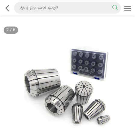
2
/
6