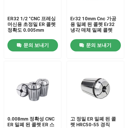
회사 소개
ER32 1/2 "CNC 프레싱
Er32 10mm Cnc 가공
머신용 초정밀 ER 콜렛
용 밀폐 된 콜렛 Er32
정확도 0.005mm
냉각 매체 밀폐 콜렛
공장 여행
문의 보내기
문의 보내기
품질 관리
문의하기
인용문을 요구하세요
BT 툴 홀더
0.008mm 정확성 CNC
고 정밀 ER 밀폐 된 콜
ER 밀폐 된 콜렛 ER 스
렛 HRC50-55 경직
SK 툴 홀더