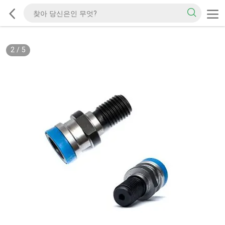
2
/
5