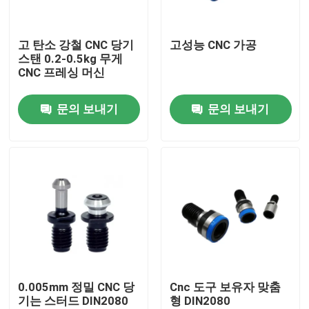
회사 소개
고 탄소 강철 CNC 당기
고성능 CNC 가공
스탠 0.2-0.5kg 무게
CNC 프레싱 머신
공장 여행
문의 보내기
문의 보내기
품질 관리
문의하기
인용문을 요구하세요
BT 툴 홀더
0.005mm 정밀 CNC 당
Cnc 도구 보유자 맞춤
기는 스터드 DIN2080
형 DIN2080
SK 툴 홀더