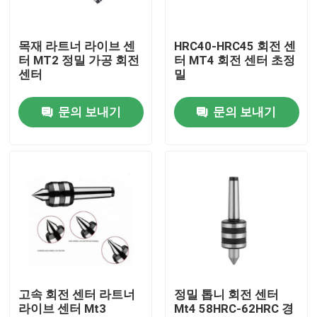
회사 소개
목재 라트너 라이브 센
HRC40-HRC45 회전 센
터 MT2 정밀 가공 회전
터 MT4 회전 센터 초정
센터
밀
공장 여행
문의 보내기
문의 보내기
품질 관리
문의하기
인용문을 요구하세요
BT 툴 홀더
고속 회전 센터 라트너
정밀 톱니 회전 센터
라이브 센터 Mt3
Mt4 58HRC-62HRC 경
SK 툴 홀더