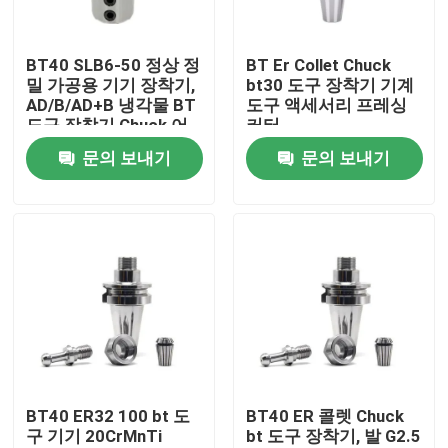
회사 소개
BT40 SLB6-50 정상 정
BT Er Collet Chuck
밀 가공용 기기 장착기,
bt30 도구 장착기 기계
AD/B/AD+B 냉각물 BT
도구 액세서리 프레싱
공장 여행
도구 장착기 Chuck 어
커터
댑터
문의 보내기
문의 보내기
품질 관리
문의하기
인용문을 요구하세요
BT 툴 홀더
BT40 ER32 100 bt 도
BT40 ER 콜렛 Chuck
구 기기 20CrMnTi
bt 도구 장착기, 발 G2.5
SK 툴 홀더