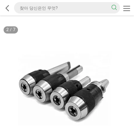
2
/
7